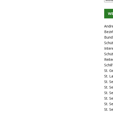
WE
Andr
Bezir
Bund 
Schü
Inter
Schü
Reite
Schil
St. G
St. 
St. S
St. S
St. S
St. S
St. S
St. S