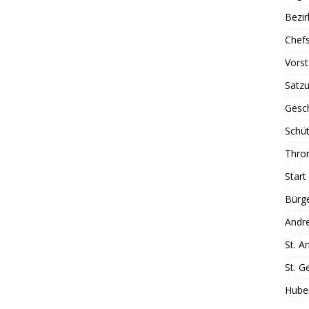
Bezi
Chefs
Vors
Satz
Gesc
Schüt
Thron
Start
Bürg
Andr
St. A
St. G
Hube