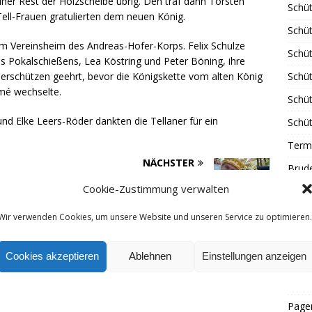
einer Rest der Holzscheibe übrig. Den traf dann Torsten
Schüt
ell-Frauen gratulierten dem neuen König.
Schüt
 im Vereinsheim des Andreas-Hofer-Korps. Felix Schulze
Schü
s Pokalschießens, Lea Köstring und Peter Böning, ihre
erschützen geehrt, bevor die Königskette vom alten König
Schü
mé wechselte.
Schü
d Elke Leers-Röder dankten die Tellaner für ein
Schü
Term
NÄCHSTER
Brud
m 100.
Tambourcorps: Frank Groten neuer
Cookie-Zustimmung verwalten
Brude
Corpskönig
Gäst
Wir verwenden Cookies, um unsere Website und unseren Service zu optimieren.
Tradi
Cookies akzeptieren
Ablehnen
Einstellungen anzeigen
Tradi
Schül
Page