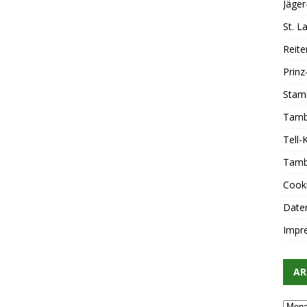
Jäger
St. 
Reite
Prin
Stam
Tamb
Tell
Tamb
Cooki
Date
Impr
AR