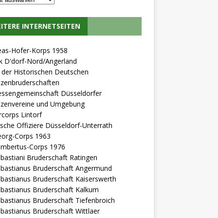
ITERE INTERNETSEITEN
eas-Hofer-Korps 1958
k D'dorf-Nord/Angerland
der Historischen Deutschen
tzenbruderschaften
essengemeinschaft Düsseldorfer
tzenvereine und Umgebung
rcorps Lintorf
l'sche Offiziere Düsseldorf-Unterrath
eorg-Corps 1963
Lambertus-Corps 1976
ebastiani Bruderschaft Ratingen
ebastianus Bruderschaft Angermund
ebastianus Bruderschaft Kaiserswerth
ebastianus Bruderschaft Kalkum
ebastianus Bruderschaft Tiefenbroich
ebastianus Bruderschaft Wittlaer