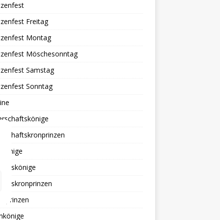
zenfest
zenfest Freitag
tzenfest Montag
tzenfest Möschesonntag
tzenfest Samstag
tzenfest Sonntag
ine
erschaftskönige
rschaftskronprinzen
ekönige
tionskönige
tionskronprinzen
erprinzen
nkönige