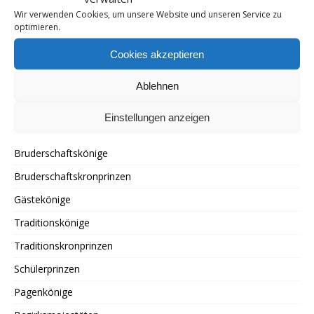
Schützenfest Freitag
Wir verwenden Cookies, um unsere Website und unseren Service zu
optimieren.
Schützenfest Montag
Cookies akzeptieren
Schützenfest Möschesonntag
Schützenfest Samstag
Ablehnen
Schützenfest Sonntag
Einstellungen anzeigen
Termine
Bruderschaftskönige
Bruderschaftskronprinzen
Gästekönige
Traditionskönige
Traditionskronprinzen
Schülerprinzen
Pagenkönige