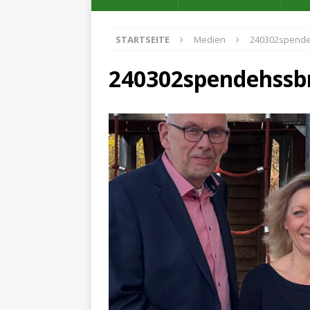
STARTSEITE
Medien
240302spende
240302spendehssb