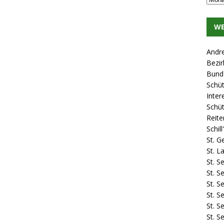
WE
Andr
Bezir
Bund 
Schü
Inter
Schü
Reite
Schil
St. G
St. 
St. S
St. S
St. S
St. S
St. S
St. S