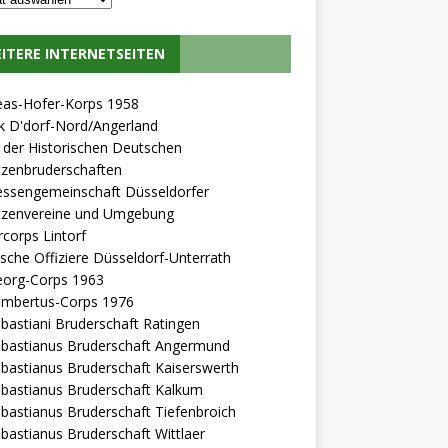
ITERE INTERNETSEITEN
eas-Hofer-Korps 1958
k D'dorf-Nord/Angerland
der Historischen Deutschen
tzenbruderschaften
essengemeinschaft Düsseldorfer
tzenvereine und Umgebung
rcorps Lintorf
l'sche Offiziere Düsseldorf-Unterrath
eorg-Corps 1963
Lambertus-Corps 1976
ebastiani Bruderschaft Ratingen
ebastianus Bruderschaft Angermund
ebastianus Bruderschaft Kaiserswerth
ebastianus Bruderschaft Kalkum
ebastianus Bruderschaft Tiefenbroich
ebastianus Bruderschaft Wittlaer