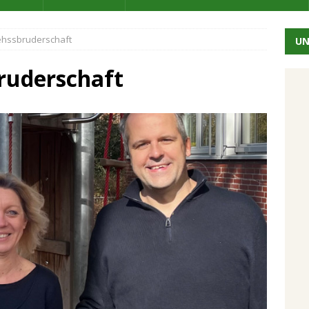
hssbruderschaft
UN
ruderschaft