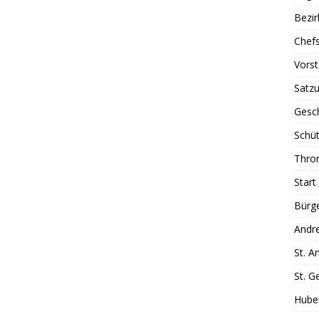
Bezi
Chefs
Vors
Satz
Gesc
Schüt
Thron
Start
Bürg
Andr
St. A
St. G
Hube