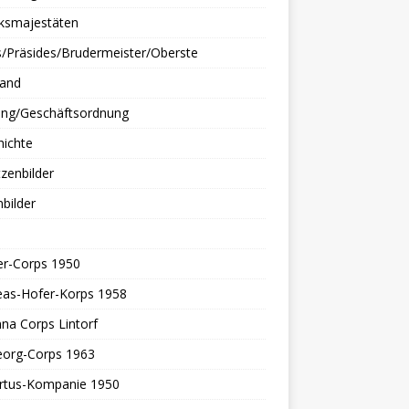
rksmajestäten
/Präsides/Brudermeister/Oberste
tand
ung/Geschäftsordnung
hichte
zenbilder
bilder
er-Corps 1950
eas-Hofer-Korps 1958
nna Corps Lintorf
eorg-Corps 1963
rtus-Kompanie 1950