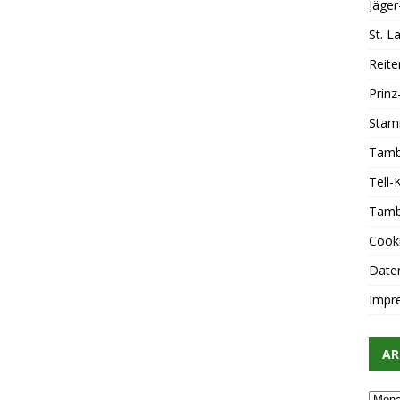
Jäger
St. 
Reite
Prin
Stam
Tamb
Tell
Tamb
Cooki
Date
Impr
AR