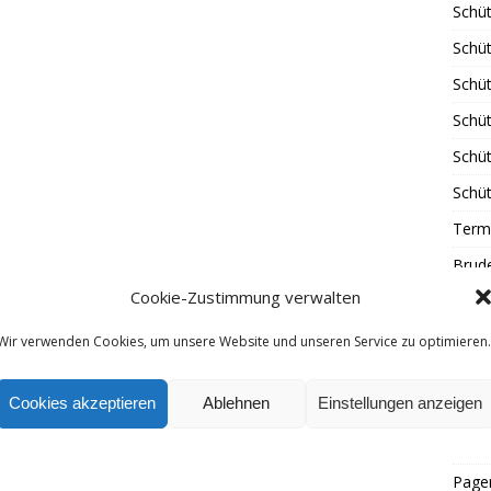
Schüt
Schüt
Schü
Schü
Schü
Schü
Term
Brud
Cookie-Zustimmung verwalten
Brude
Gäst
Wir verwenden Cookies, um unsere Website und unseren Service zu optimieren.
Tradi
Cookies akzeptieren
Ablehnen
Einstellungen anzeigen
Tradi
Schül
Page