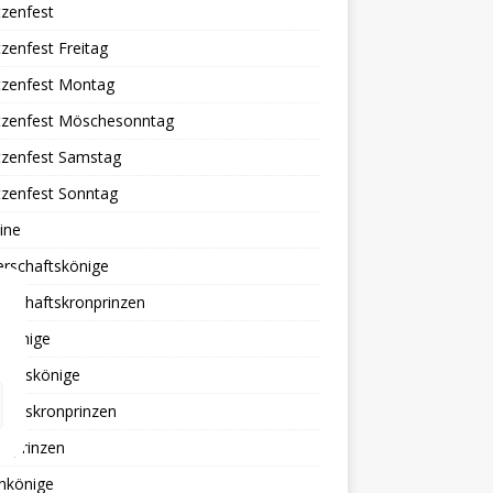
zenfest
zenfest Freitag
tzenfest Montag
tzenfest Möschesonntag
tzenfest Samstag
tzenfest Sonntag
ine
erschaftskönige
rschaftskronprinzen
ekönige
tionskönige
tionskronprinzen
erprinzen
nkönige