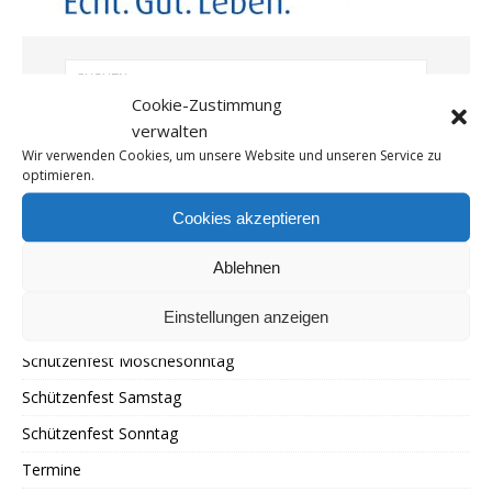
Cookie-Zustimmung
verwalten
Wir verwenden Cookies, um unsere Website und unseren Service zu
SEITEN
optimieren.
Live-Zeltparty Bewertung
Cookies akzeptieren
Schützenfest
Ablehnen
Schützenfest Freitag
Einstellungen anzeigen
Schützenfest Montag
Schützenfest Möschesonntag
Schützenfest Samstag
Schützenfest Sonntag
Termine