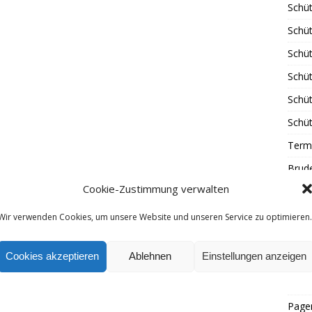
Schüt
Schüt
Schü
Schü
Schü
Schü
Term
Brud
Cookie-Zustimmung verwalten
Brude
Gäst
Wir verwenden Cookies, um unsere Website und unseren Service zu optimieren.
Tradi
Cookies akzeptieren
Ablehnen
Einstellungen anzeigen
Tradi
Schül
Page