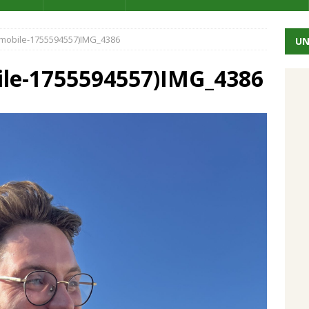
mobile-1755594557)IMG_4386
UN
ile-1755594557)IMG_4386