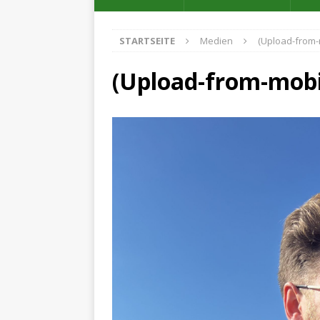
STARTSEITE
Medien
(Upload-from-
(Upload-from-mob