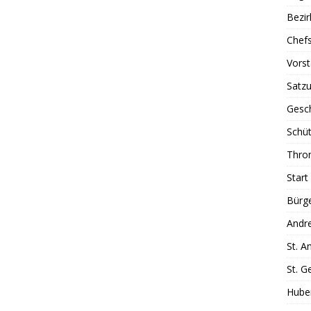
Bezi
Chefs
Vors
Satz
Gesc
Schüt
Thron
Start
Bürg
Andr
St. A
St. G
Hube