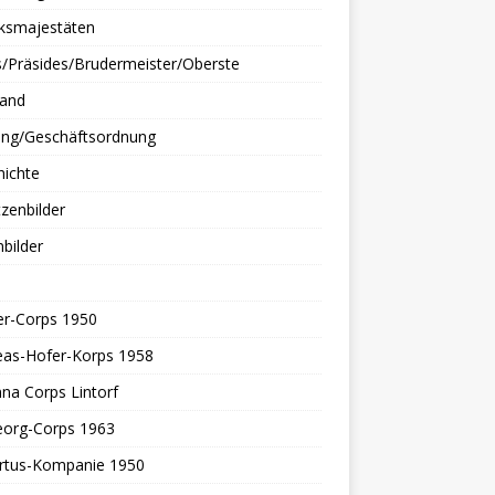
rksmajestäten
/Präsides/Brudermeister/Oberste
tand
ung/Geschäftsordnung
hichte
zenbilder
bilder
er-Corps 1950
eas-Hofer-Korps 1958
nna Corps Lintorf
eorg-Corps 1963
rtus-Kompanie 1950