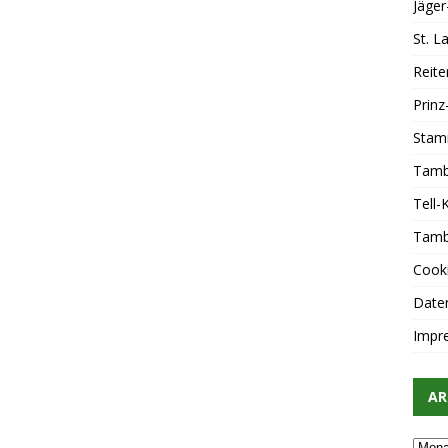
Jäger
St. 
Reite
Prin
Stam
Tamb
Tell
Tamb
Cooki
Date
Impr
AR