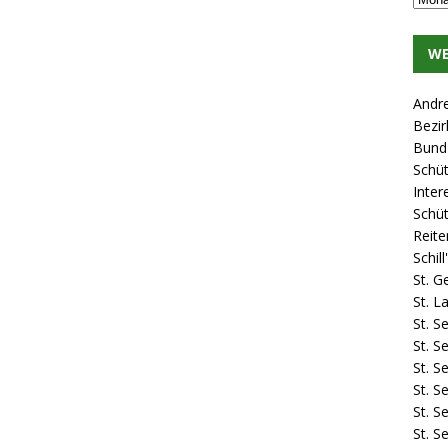
WE
Andr
Bezir
Bund 
Schü
Inter
Schü
Reite
Schil
St. G
St. 
St. S
St. S
St. S
St. S
St. S
St. S