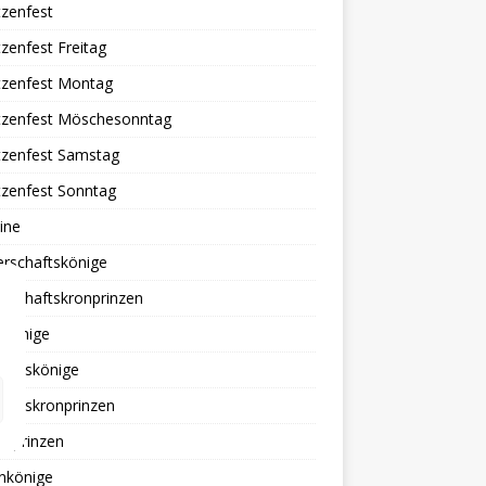
zenfest
zenfest Freitag
tzenfest Montag
tzenfest Möschesonntag
tzenfest Samstag
tzenfest Sonntag
ine
erschaftskönige
rschaftskronprinzen
ekönige
tionskönige
tionskronprinzen
erprinzen
nkönige