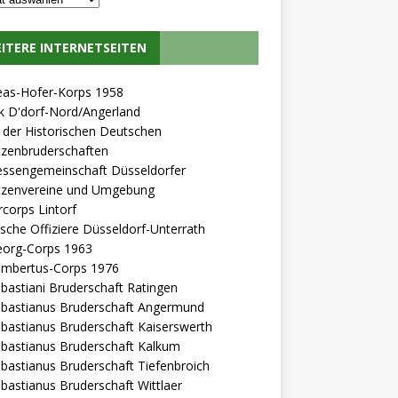
ITERE INTERNETSEITEN
eas-Hofer-Korps 1958
k D'dorf-Nord/Angerland
der Historischen Deutschen
tzenbruderschaften
essengemeinschaft Düsseldorfer
tzenvereine und Umgebung
rcorps Lintorf
l'sche Offiziere Düsseldorf-Unterrath
eorg-Corps 1963
Lambertus-Corps 1976
ebastiani Bruderschaft Ratingen
ebastianus Bruderschaft Angermund
ebastianus Bruderschaft Kaiserswerth
ebastianus Bruderschaft Kalkum
ebastianus Bruderschaft Tiefenbroich
ebastianus Bruderschaft Wittlaer